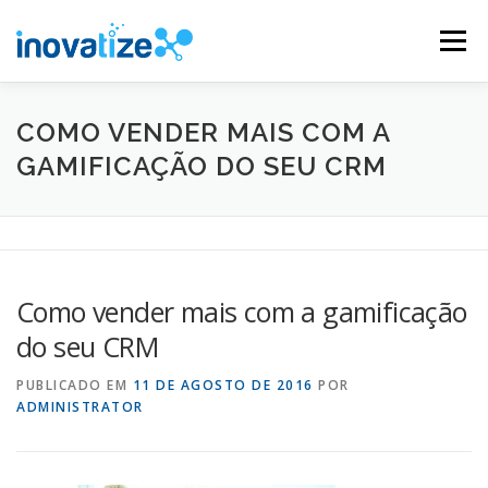
Pular
para
Menu
o
conteúdo
INOVATIZE MAUTIC
INOVATIZE CRM
COMO VENDER MAIS COM A
GAMIFICAÇÃO DO SEU CRM
MATERIAIS EDUCATIVOS
CONTATO
Como vender mais com a gamificação
do seu CRM
PUBLICADO EM
11 DE AGOSTO DE 2016
POR
ADMINISTRATOR