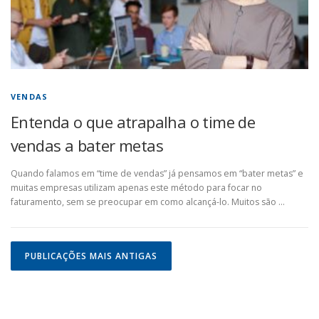
VENDAS
Entenda o que atrapalha o time de
vendas a bater metas
Quando falamos em “time de vendas” já pensamos em “bater metas” e
muitas empresas utilizam apenas este método para focar no
faturamento, sem se preocupar em como alcançá-lo. Muitos são …
N
a
PUBLICAÇÕES MAIS ANTIGAS
v
e
g