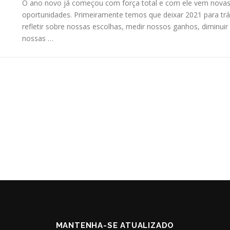
O ano novo já começou com força total e com ele vem nova
oportunidades. Primeiramente temos que deixar 2021 para trá
refletir sobre nossas escolhas, medir nossos ganhos, diminuir
nossas …
MANTENHA-SE ATUALIZADO