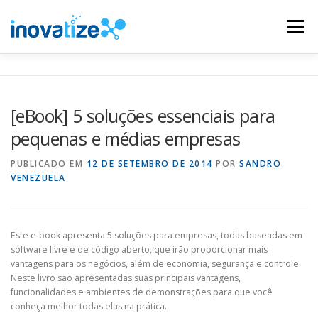
Pular
para
Menu
o
conteúdo
INOVATIZE MAUTIC
INOVATIZE CRM
[eBook] 5 soluções essenciais para
pequenas e médias empresas
MATERIAIS EDUCATIVOS
CONTATO
PUBLICADO EM
12 DE SETEMBRO DE 2014
POR
SANDRO
VENEZUELA
Este e-book apresenta 5 soluções para empresas, todas baseadas em
software livre e de código aberto, que irão proporcionar mais
vantagens para os negócios, além de economia, segurança e controle.
Neste livro são apresentadas suas principais vantagens,
funcionalidades e ambientes de demonstrações para que você
conheça melhor todas elas na prática.