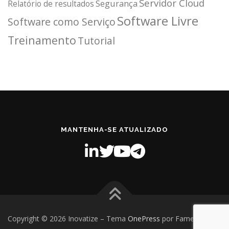
Servidor Cloud
Segurança
Relatório de resultados
Software Livre
Software como Serviço
Treinamento
Tutorial
MANTENHA-SE ATUALIZADO
Copyright © 2026 Inovatize
–
Tema
OnePress
por FameThemes