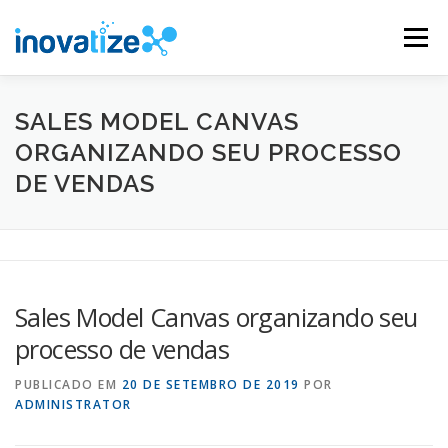
Pular
para
Menu
o
conteúdo
INOVATIZE MAUTIC
INOVATIZE CRM
SALES MODEL CANVAS
ORGANIZANDO SEU PROCESSO
DE VENDAS
MATERIAIS EDUCATIVOS
CONTATO
Sales Model Canvas organizando seu
processo de vendas
PUBLICADO EM
20 DE SETEMBRO DE 2019
POR
ADMINISTRATOR