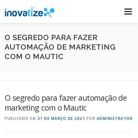
Pular
para
Menu
o
conteúdo
INOVATIZE MAUTIC
INOVATIZE CRM
O SEGREDO PARA FAZER
AUTOMAÇÃO DE MARKETING
COM O MAUTIC
MATERIAIS EDUCATIVOS
CONTATO
O segredo para fazer automação de
marketing com o Mautic
PUBLICADO EM
31 DE MARÇO DE 2021
POR
ADMINISTRATOR