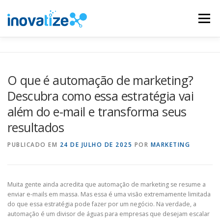
Pular
para
Menu
o
conteúdo
INOVATIZE MAUTIC
INOVATIZE CRM
O que é automação de marketing?
Descubra como essa estratégia vai
MATERIAIS EDUCATIVOS
CONTATO
além do e-mail e transforma seus
resultados
PUBLICADO EM
24 DE JULHO DE 2025
POR
MARKETING
Muita gente ainda acredita que automação de marketing se resume a
enviar e-mails em massa. Mas essa é uma visão extremamente limitada
do que essa estratégia pode fazer por um negócio. Na verdade, a
automação é um divisor de águas para empresas que desejam escalar