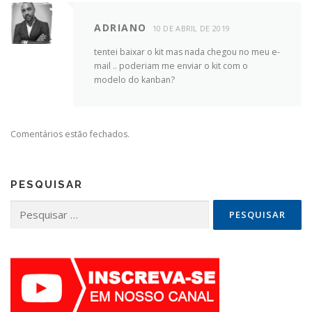
ADRIANO
10 DE ABRIL DE 2019
tentei baixar o kit mas nada chegou no meu e-
mail .. poderiam me enviar o kit com o
modelo do kanban?
Comentários estão fechados.
PESQUISAR
Pesquisar
por: