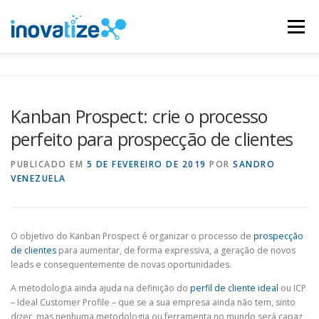
Pular
para
Menu
o
conteúdo
INOVATIZE MAUTIC
INOVATIZE CRM
Kanban Prospect: crie o processo
perfeito para prospecção de clientes
MATERIAIS EDUCATIVOS
CONTATO
PUBLICADO EM
5 DE FEVEREIRO DE 2019
POR
SANDRO
VENEZUELA
O objetivo do Kanban Prospect é organizar o processo de
prospecção
de clientes
para aumentar, de forma expressiva, a geração de novos
leads e consequentemente de novas oportunidades.
A metodologia ainda ajuda na definição do
perfil de cliente ideal
ou ICP
– Ideal Customer Profile – que se a sua empresa ainda não tem, sinto
dizer, mas nenhuma metodologia ou ferramenta no mundo será capaz