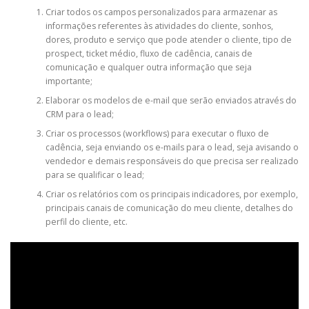
Criar todos os campos personalizados para armazenar as
informações referentes às atividades do cliente, sonhos,
dores, produto e serviço que pode atender o cliente, tipo de
prospect, ticket médio, fluxo de cadência, canais de
comunicação e qualquer outra informação que seja
importante;
Elaborar os modelos de e-mail que serão enviados através do
CRM para o lead;
Criar os processos (workflows) para executar o fluxo de
cadência, seja enviando os e-mails para o lead, seja avisando o
vendedor e demais responsáveis do que precisa ser realizado
para se qualificar o lead;
Criar os relatórios com os principais indicadores, por exemplo,
principais canais de comunicação do meu cliente, detalhes do
perfil do cliente, etc.