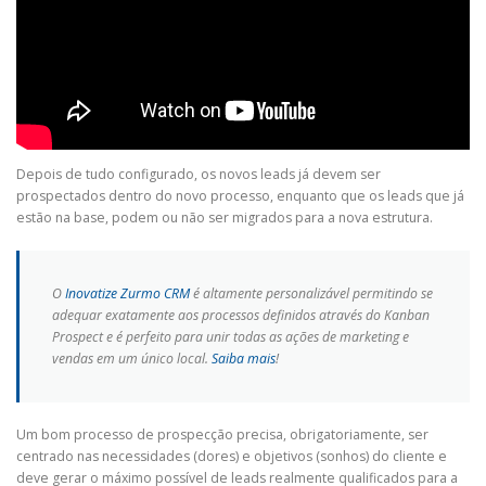
Depois de tudo configurado, os novos leads já devem ser
prospectados dentro do novo processo, enquanto que os leads que já
estão na base, podem ou não ser migrados para a nova estrutura.
O
Inovatize Zurmo CRM
é altamente personalizável permitindo se
adequar exatamente aos processos definidos através do Kanban
Prospect e é perfeito para unir todas as ações de marketing e
vendas em um único local.
Saiba mais
!
Um bom processo de prospecção precisa, obrigatoriamente, ser
centrado nas necessidades (dores) e objetivos (sonhos) do cliente e
deve gerar o máximo possível de leads realmente qualificados para a