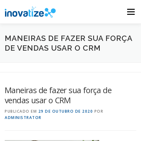
Pular
para
Menu
o
conteúdo
INOVATIZE MAUTIC
INOVATIZE CRM
MANEIRAS DE FAZER SUA FORÇA
DE VENDAS USAR O CRM
MATERIAIS EDUCATIVOS
CONTATO
Maneiras de fazer sua força de
vendas usar o CRM
PUBLICADO EM
29 DE OUTUBRO DE 2020
POR
ADMINISTRATOR