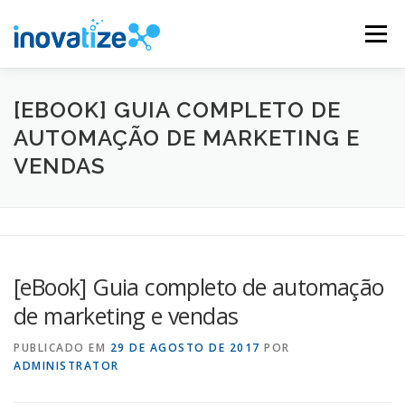
Pular
para
Menu
o
conteúdo
INOVATIZE MAUTIC
INOVATIZE CRM
[EBOOK] GUIA COMPLETO DE
AUTOMAÇÃO DE MARKETING E
VENDAS
MATERIAIS EDUCATIVOS
CONTATO
[eBook] Guia completo de automação
de marketing e vendas
PUBLICADO EM
29 DE AGOSTO DE 2017
POR
ADMINISTRATOR