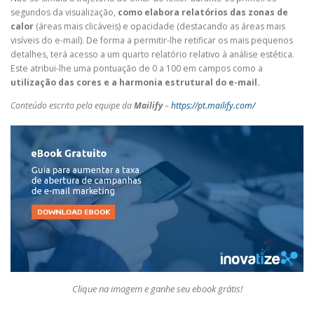
segundos da visualização,
como elabora relatórios das zonas de
calor
(áreas mais clicáveis) e opacidade (destacando as áreas mais
visíveis do e-mail). De forma a permitir-lhe retificar os mais pequenos
detalhes, terá acesso a um quarto relatório relativo à análise estética.
Este atribui-lhe uma pontuação de 0 a 100 em campos como a
utilização das cores e a harmonia estrutural do e-mail.
Conteúdo escrito pela equipe da
Mailify
–
https://pt.mailify.com/
Clique na imagem e ganhe seu ebook grátis!