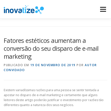
Pular
para
Menu
o
conteúdo
INOVATIZE MAUTIC
INOVATIZE CRM
Fatores estéticos aumentam a
conversão do seu disparo de e-mail
MATERIAIS EDUCATIVOS
CONTATO
marketing
PUBLICADO EM
19 DE NOVEMBRO DE 2019
POR
AUTOR
CONVIDADO
Existem variadíssimas razões para uma pessoa se sentir tentada a
apostar no disparo de e-mail marketing e certamente que alguns
leitores deste artigo poderão justificar o investimento por razões tão
diferentes quanto a natureza dos seus negócios.