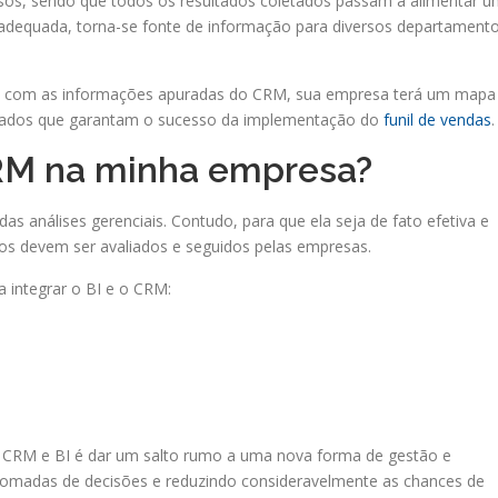
essos, sendo que todos os resultados coletados passam a alimentar 
 adequada, torna-se fonte de informação para diversos departament
o BI com as informações apuradas do CRM, sua empresa terá um mapa
ultados que garantam o sucesso da implementação do
funil de vendas
.
CRM na minha empresa?
as análises gerenciais. Contudo, para que ela seja de fato efetiva e
sos devem ser avaliados e seguidos pelas empresas.
 integrar o BI e o CRM:
e CRM e BI é dar um salto rumo a uma nova forma de gestão e
 tomadas de decisões e reduzindo consideravelmente as chances de