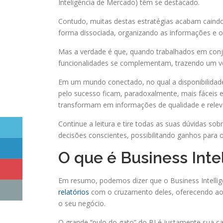
Inteligência de Mercado) têm se destacado.
Contudo, muitas destas estratégias acabam caind
forma dissociada, organizando as informações e 
Mas a verdade é que, quando trabalhados em conj
funcionalidades se complementam, trazendo um ve
Em um mundo conectado, no qual a disponibilidad
pelo sucesso ficam, paradoxalmente, mais fáceis e
transformam em informações de qualidade e relev
Continue a leitura e tire todas as suas dúvidas 
decisões conscientes, possibilitando ganhos para 
O que é Business Inte
Em resumo, podemos dizer que o Business Intellige
relatórios
com o cruzamento deles, oferecendo aos 
o seu negócio.
O grande “pulo do gato” do BI é justamente sua c