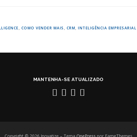
LLIGENCE
,
COMO VENDER MAIS
,
CRM
,
INTELIGÊNCIA EMPRESARIAL
MANTENHA-SE ATUALIZADO
Copyright © 2026 Inovatize
–
Tema
OnePress
por FameThemes