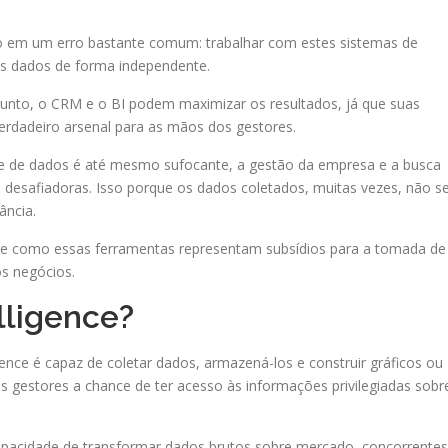
o em um erro bastante comum: trabalhar com estes sistemas de
os dados de forma independente.
unto, o CRM e o BI podem maximizar os resultados, já que suas
rdadeiro arsenal para as mãos dos gestores.
e de dados é até mesmo sufocante, a gestão da empresa e a busca
 desafiadoras. Isso porque os dados coletados, muitas vezes, não s
ância.
sobre como essas ferramentas representam subsídios para a tomada de
os negócios.
lligence?
nce é capaz de coletar dados, armazená-los e construir gráficos ou
gestores a chance de ter acesso às informações privilegiadas sobr
apacidade de transformar dados brutos sobre mercado, concorrentes