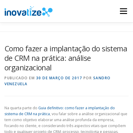
Pular
para
Menu
o
conteúdo
INOVATIZE MAUTIC
INOVATIZE CRM
Como fazer a implantação do sistema
de CRM na prática: análise
MATERIAIS EDUCATIVOS
CONTATO
organizacional
PUBLICADO EM
30 DE MARÇO DE 2017
POR
SANDRO
VENEZUELA
Na quarta parte do
Guia definitivo: como fazer a implantação do
sistema de CRM na prática
, vou falar sobre a análise organizacional que
tem como objetivo elaborar uma análise profunda da empresa,
focando no cliente, e considerando três aspectos vitais que compõem
todo e qualquer projeto de CRM: processo, tecnologia e pessoas.