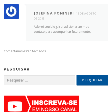
JOSEFINA PONINSKI
15 DE AGOSTO
DE 2019
Adorei seu blog. Irei adicionar ao meu
contato para acompanhar futuramente.
Comentários estão fechados.
PESQUISAR
Pesquisar
por: