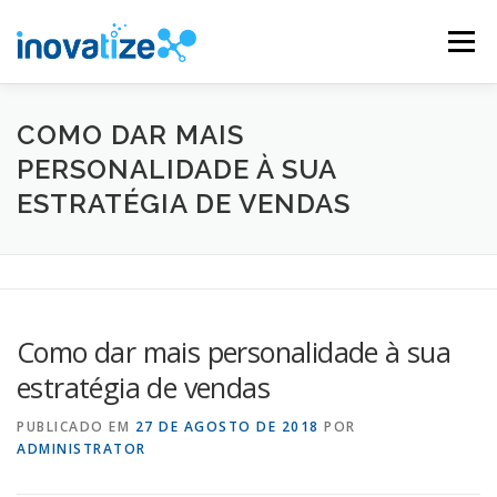
Pular
para
Menu
o
conteúdo
INOVATIZE MAUTIC
INOVATIZE CRM
COMO DAR MAIS
PERSONALIDADE À SUA
ESTRATÉGIA DE VENDAS
MATERIAIS EDUCATIVOS
CONTATO
Como dar mais personalidade à sua
estratégia de vendas
PUBLICADO EM
27 DE AGOSTO DE 2018
POR
ADMINISTRATOR