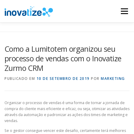
Pular
para
Menu
o
conteúdo
INOVATIZE MAUTIC
INOVATIZE CRM
Como a Lumitotem organizou seu
processo de vendas com o Inovatize
MATERIAIS EDUCATIVOS
CONTATO
Zurmo CRM
PUBLICADO EM
10 DE SETEMBRO DE 2019
POR
MARKETING
Organizar o processo de vendas é uma forma de tornar a jornada de
compra do cliente mais eficiente e eficaz, ou seja, otimizar as atividades
através da automação e padronizar as ações dos times de marketing e
vendas.
Se o gestor consegue vencer este desafio, certamente terá melhores