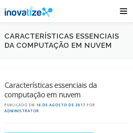
Pular
para
Menu
o
conteúdo
INOVATIZE MAUTIC
INOVATIZE CRM
CARACTERÍSTICAS ESSENCIAIS
DA COMPUTAÇÃO EM NUVEM
MATERIAIS EDUCATIVOS
CONTATO
Características essenciais da
computação em nuvem
PUBLICADO EM
16 DE AGOSTO DE 2017
POR
ADMINISTRATOR