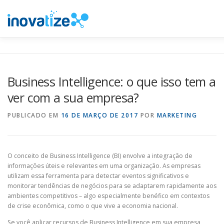
Pular
para
o
conteúdo
INOVATIZE MAUTIC
INOVATIZE CRM
MATERIAIS E
Business Intelligence: o que isso tem a
ver com a sua empresa?
PUBLICADO EM
16 DE MARÇO DE 2017
POR
MARKETING
O conceito de Business Intelligence (BI) envolve a integração de
informações úteis e relevantes em uma organização. As empresas
utilizam essa ferramenta para detectar eventos significativos e
monitorar tendências de negócios para se adaptarem rapidamente aos
ambientes competitivos – algo especialmente benéfico em contextos
de crise econômica, como o que vive a economia nacional.
Se você aplicar recursos de Business Intelligence em sua empresa,