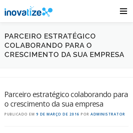
Pular
para
Menu
o
conteúdo
INOVATIZE MAUTIC
INOVATIZE CRM
PARCEIRO ESTRATÉGICO
COLABORANDO PARA O
CRESCIMENTO DA SUA EMPRESA
MATERIAIS EDUCATIVOS
CONTATO
Parceiro estratégico colaborando para
o crescimento da sua empresa
PUBLICADO EM
9 DE MARÇO DE 2016
POR
ADMINISTRATOR