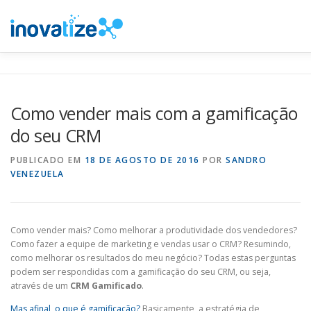
Pular
para
o
conteúdo
INOVATIZE MAUTIC
INOVATIZE CRM
MATERIAIS E
Como vender mais com a gamificação
do seu CRM
PUBLICADO EM
18 DE AGOSTO DE 2016
POR
SANDRO
VENEZUELA
Como vender mais? Como melhorar a produtividade dos vendedores?
Como fazer a equipe de marketing e vendas usar o CRM? Resumindo,
como melhorar os resultados do meu negócio? Todas estas perguntas
podem ser respondidas com a gamificação do seu CRM, ou seja,
através de um
CRM Gamificado
.
Mas afinal, o que é gamificação?
Basicamente, a estratégia de