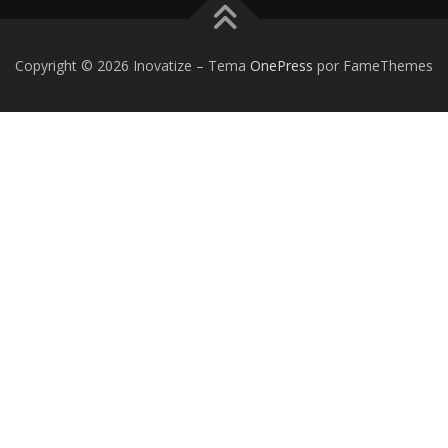
Copyright © 2026 Inovatize
–
Tema
OnePress
por FameThemes