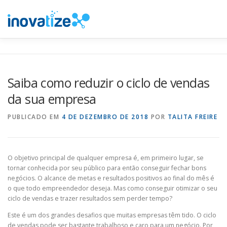
Pular
para
o
conteúdo
INOVATIZE MAUTIC
INOVATIZE CRM
MATERIAIS E
Saiba como reduzir o ciclo de vendas
da sua empresa
PUBLICADO EM
4 DE DEZEMBRO DE 2018
POR
TALITA FREIRE
O objetivo principal de qualquer empresa é, em primeiro lugar, se
tornar conhecida por seu público para então conseguir fechar bons
negócios. O alcance de metas e resultados positivos ao final do mês é
o que todo empreendedor deseja. Mas como conseguir otimizar o seu
ciclo de vendas e trazer resultados sem perder tempo?
Este é um dos grandes desafios que muitas empresas têm tido. O ciclo
de vendas pode ser bastante trabalhoso e caro para um negócio. Por