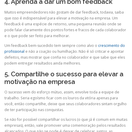
4. Aprenda a dar um bom feedback
Muitos empreendedores não gostam de dar feedback, todavia, saiba
que isso é indispensável para elevar a motivação na empresa. Um
feedback é uma espécie de retorno, uma pequena reunião onde se
pode falar claramente dos pontos fortes e fracos de cada colaborador
e o que pode ser feito para melhorar.
Um feedback bem-sucedido tem sempre como alvo o
crescimento do
profissional
e não a coação ou humilhação. Não é só criticar e apontar
defeitos, mas mostrar que confia no colaborador e que sabe que eles
podem entregar resultados ainda melhores.
5. Compartilhe o sucesso para elevar a
motivação na empresa
O sucesso vem do esforço mútuo, assim, envolve toda a equipe de
trabalho. Seria egoísmo ficar com os louros da vitória apenas para
você, então compartilhe, deixe que seus colaboradores sintam orgulho
de ter participação nas conquistas.
Se não for possível compartilhar os lucros (o que já é comum em muitas
empresas), então, vale promover uma comemoração pelos resultados
alcançados. O que não se pode é deixar de celebrar, juntos, as