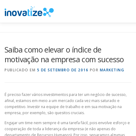
Pular
para
o
conteúdo
INOVATIZE MAUTIC
INOVATIZE CRM
MATERIAIS E
Saiba como elevar o índice de
motivação na empresa com sucesso
PUBLICADO EM
5 DE SETEMBRO DE 2016
POR
MARKETING
É preciso fazer vários investimentos para ter um negócio de sucesso,
afinal, estamos em meio a um mercado cada vez mais saturado e
competitivo. Investir na equipe de trabalho e em sua motivação na
empresa, por exemplo, são quesitos cruciais.
Engajar um time nem sempre é uma tarefa fácil, pois envolve esforço e
cooperação de toda a liderança da empresa (e não apenas do
departamento de Recursos Humanos). Por isso, separamos algumas