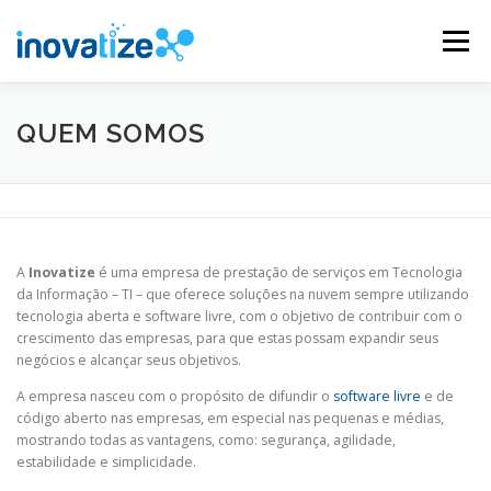
Pular
para
Menu
o
conteúdo
INOVATIZE MAUTIC
INOVATIZE CRM
QUEM SOMOS
MATERIAIS EDUCATIVOS
CONTATO
A
Inovatize
é uma empresa de prestação de serviços em Tecnologia
da Informação – TI – que oferece soluções na nuvem sempre utilizando
tecnologia aberta e software livre, com o objetivo de contribuir com o
crescimento das empresas, para que estas possam expandir seus
negócios e alcançar seus objetivos.
A empresa nasceu com o propósito de difundir o
software livre
e de
código aberto nas empresas, em especial nas pequenas e médias,
mostrando todas as vantagens, como: segurança, agilidade,
estabilidade e simplicidade.