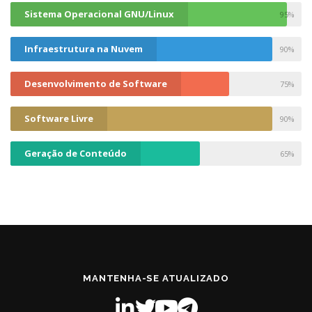
Sistema Operacional GNU/Linux
95%
Infraestrutura na Nuvem
90%
Desenvolvimento de Software
75%
Software Livre
90%
Geração de Conteúdo
65%
MANTENHA-SE ATUALIZADO