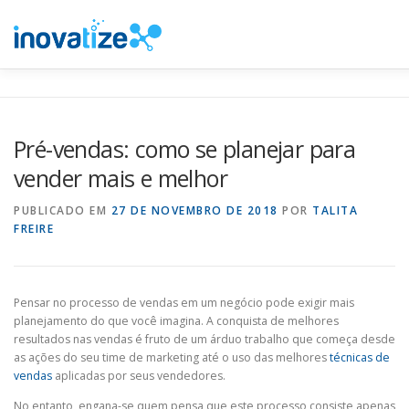
Pular
para
o
conteúdo
INOVATIZE MAUTIC
INOVATIZE CRM
MATERIAIS E
Pré-vendas: como se planejar para
vender mais e melhor
PUBLICADO EM
27 DE NOVEMBRO DE 2018
POR
TALITA
FREIRE
Pensar no processo de vendas em um negócio pode exigir mais
planejamento do que você imagina. A conquista de melhores
resultados nas vendas é fruto de um árduo trabalho que começa desde
as ações do seu time de marketing até o uso das melhores
técnicas de
vendas
aplicadas por seus vendedores.
No entanto, engana-se quem pensa que este processo consiste apenas