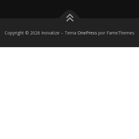
Copyright © 2026 Inovatize
–
Tema
OnePress
por FameThemes