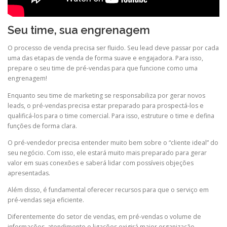
Seu time, sua engrenagem
O processo de venda precisa ser fluido. Seu lead deve passar por cada
uma das etapas de venda de forma suave e engajadora. Para isso,
prepare o seu time de pré-vendas para que funcione como uma
engrenagem!
Enquanto seu time de marketing se responsabiliza por gerar novos
leads, o pré-vendas precisa estar preparado para prospectá-los e
qualificá-los para o time comercial. Para isso, estruture o time e defina
funções de forma clara.
O pré-vendedor precisa entender muito bem sobre o “cliente ideal” do
seu negócio. Com isso, ele estará muito mais preparado para gerar
valor em suas conexões e saberá lidar com possíveis objeções
apresentadas.
Além disso, é fundamental oferecer recursos para que o serviço em
pré-vendas seja eficiente.
Diferentemente do setor de vendas, em pré-vendas o volume de
informações, atendimento e ligações exigirá maior organização.