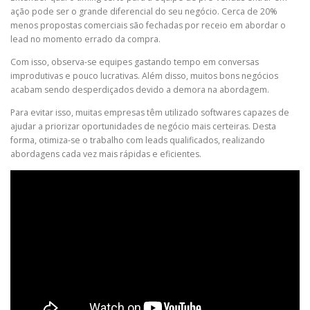
ação pode ser o grande diferencial do seu negócio. Cerca de 20%
menos propostas comerciais são fechadas por receio em abordar o
lead no momento errado da compra.
Com isso, observa-se equipes gastando tempo em conversas
improdutivas e pouco lucrativas. Além disso, muitos bons negócios
acabam sendo desperdiçados devido a demora na abordagem.
Para evitar isso, muitas empresas têm utilizado softwares capazes de
ajudar a priorizar oportunidades de negócio mais certeiras. Desta
forma, otimiza-se o trabalho com leads qualificados, realizando
abordagens cada vez mais rápidas e eficientes.