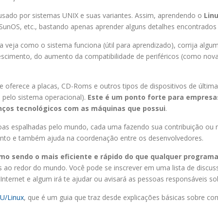
sado por sistemas UNIX e suas variantes. Assim, aprendendo o
Lin
SunOS, etc., bastando apenas aprender alguns detalhes encontrados
a veja como o sistema funciona (útil para aprendizado), corrija al
escimento, do aumento da compatibilidade de periféricos (como nov
 oferece a placas, CD-Roms e outros tipos de dispositivos de última 
pelo sistema operacional).
Este é um ponto forte para empres
nços tecnológicos com as máquinas que possui
.
oas espalhadas pelo mundo, cada uma fazendo sua contribuição ou 
nto e também ajuda na coordenação entre os desenvolvedores.
o sendo o mais eficiente e rápido do que qualquer programa
 ao redor do mundo. Você pode se inscrever em uma lista de discuss
nternet e algum irá te ajudar ou avisará as pessoas responsáveis so
U/Linux
, que é um guia que traz desde explicações básicas sobre c