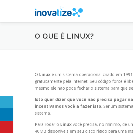
Pular
para
o
conteúdo
O QUE É LINUX?
O
Linux
é um sistema operacional criado em 199
gratuitamente pela Internet. Seu código fonte é l
mesmo ele não pode fechar o sistema para que s
Isto quer dizer que você não precisa pagar n
incentivamos você a fazer isto
. Ser um sistem
sistema.
Para rodar o
Linux
você precisa, no mínimo, de um
40MB disponíveis em seu disco rígido para uma inst