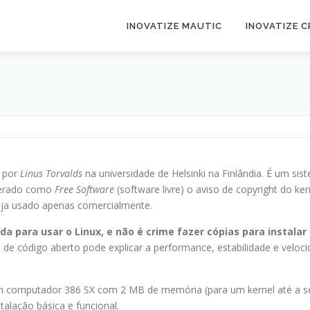
INOVATIZE MAUTIC
INOVATIZE 
1 por
Linus Torvalds
na universidade de Helsinki na Finlândia. É um sis
iberado como
Free Software
(software livre) o aviso de copyright do ker
eja usado apenas comercialmente.
ada para usar o
Linux
, e não é crime fazer cópias para instala
a de código aberto pode explicar a performance, estabilidade e velo
 computador 386 SX com 2 MB de memória (para um kernel até a série
alação básica e funcional.